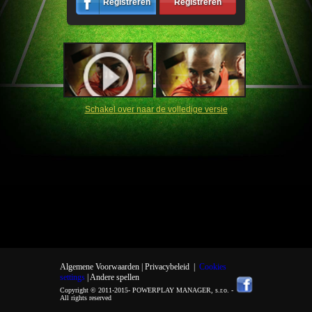
Registreren
Registreren
Schakel over naar de volledige versie
Algemene Voorwaarden |
Privacybeleid
|
Cookies
settings
| Andere spellen
Copyright © 2011-2015-
POWERPLAY MANAGER, s.r.o.
-
All rights reserved