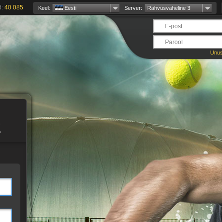
d:
40 085
Keel:
Eesti
Server:
Rahvusvaheline 3
Unus
E