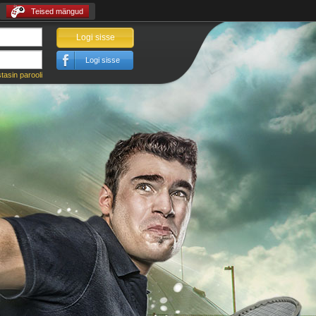
Teised mängud
Logi sisse
Logi sisse
tasin parooli