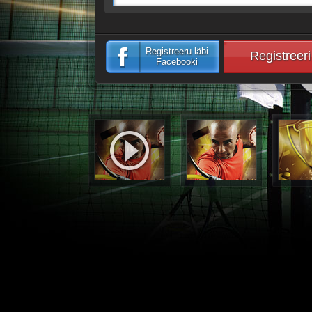
Registreeru läbi
Registreeri
Facebooki