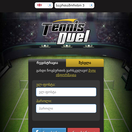
საერთაშორისო 3
რეგისტრაცია
შესვლა
გახდი ჩოგბურთის ვარსკვლავი!
მეტი
ინფორმაცია
ელ-ფოსტა:
პაროლი: