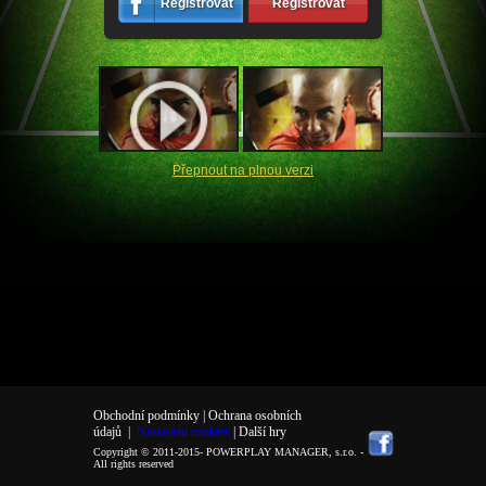
Registrovat
Registrovat
Přepnout na plnou verzi
Obchodní podmínky |
Ochrana osobních
údajů
|
Nastavení cookies
| Další hry
Copyright © 2011-2015-
POWERPLAY MANAGER, s.r.o.
-
All rights reserved