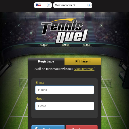
Mezinárodní 3
Registrace
Přihlášení
Staň se tenisovou hvězdou!
Více informací
E-mail:
Heslo: