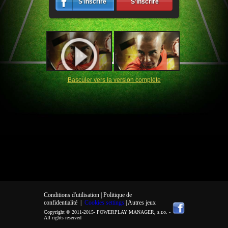
S'inscrire
S'inscrire
Basculer vers la version complète
Conditions d'utilisation |
Politique de
confidentialité
|
Cookies settings
| Autres jeux
Copyright © 2011-2015-
POWERPLAY MANAGER, s.r.o.
-
All rights reserved