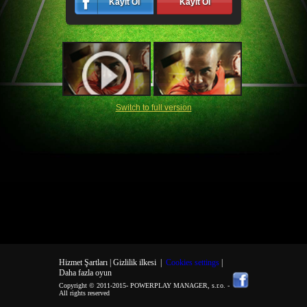
Kayıt Ol
Kayıt Ol
Switch to full version
Hizmet Şartları |
Gizlilik ilkesi
|
Cookies settings
|
Daha fazla oyun
Copyright © 2011-2015-
POWERPLAY MANAGER, s.r.o.
-
All rights reserved