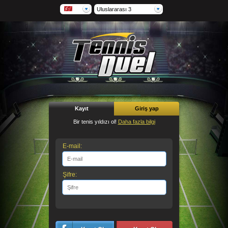
Uluslararası 3
Kayıt
Giriş yap
Bir tenis yıldızı ol!
Daha fazla bilgi
E-mail:
Şifre: