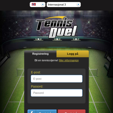
Internasjonal 3
Registrering
Logg på
Bli en tennisstjerne!
Mer informasjon
E-post:
Passord: