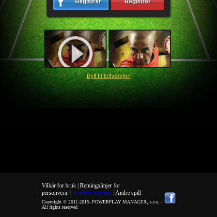
Registrér
Registrér
Bytt til fullversjon
Vilkår for bruk |
Retningslinjer for
personvern
|
Cookies settings
| Andre spill
Copyright © 2011-2015-
POWERPLAY MANAGER, s.r.o.
-
All rights reserved