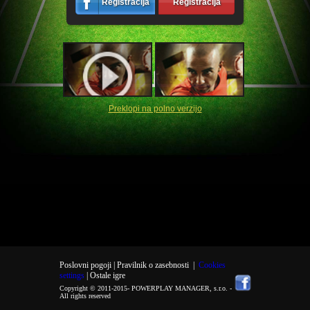
Registracija
Registracija
Preklopi na polno verzijo
Poslovni pogoji |
Pravilnik o zasebnosti
|
Cookies
settings
| Ostale igre
Copyright © 2011-2015-
POWERPLAY MANAGER, s.r.o.
-
All rights reserved