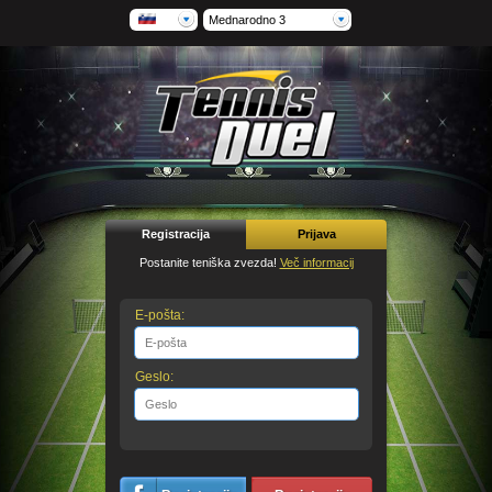
Mednarodno 3
Registracija
Prijava
Postanite teniška zvezda!
Več informacij
E-pošta:
Geslo: