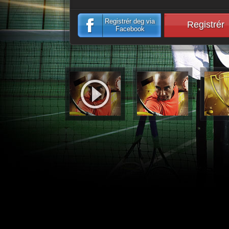
Registrér deg via
Registrér
Facebook