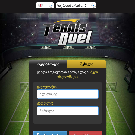
საერთაშორისო 3
რეგისტრაცია
შესვლა
გახდი ჩოგბურთის ვარსკვლავი!
მეტი
ინფორმაცია
ელ-ფოსტა:
პაროლი: