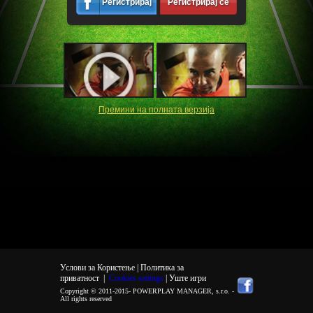
Регистрирај
Регистрирај се
се
Премини на полната верзија
Услови за Користење |
Политика за
приватност
|
Cookies settings
| Уште игри
Copyright © 2011-2015-
POWERPLAY MANAGER, s.r.o.
-
All rights reserved