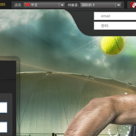
085
語言:
中文
伺服器:
国际的 3