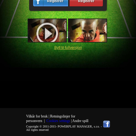
Registrér
Registrér
Bytt til fullversjon
Vilkår for bruk |
Retningslinjer for
personvern
|
Cookies settings
| Andre spill
Copyright © 2011-2015-
POWERPLAY MANAGER, s.r.o.
-
All rights reserved