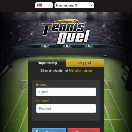
Internasjonal 3
Registrering
Logg på
Bli en tennisstjerne!
Mer informasjon
E-post:
Passord: