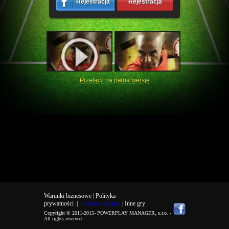
Rejestracja
Rejestracja
Przełącz na pełną wersję
Warunki biznesowe |
Polityka
prywatności
|
Cookies settings
| Inne gry
Copyright © 2011-2015-
POWERPLAY MANAGER, s.r.o.
-
All rights reserved