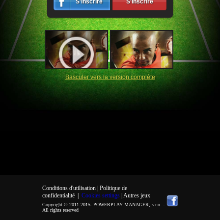
S'inscrire
S'inscrire
Basculer vers la version complète
Conditions d'utilisation |
Politique de
confidentialité
|
Cookies settings
| Autres jeux
Copyright © 2011-2015-
POWERPLAY MANAGER, s.r.o.
-
All rights reserved