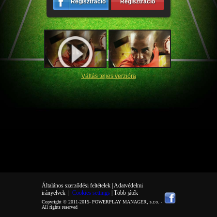
Regisztráció
Regisztráció
Váltás teljes verzióra
Általános szerződési feltételek |
Adatvédelmi
irányelvek
|
Cookies settings
| Több játék
Copyright © 2011-2015-
POWERPLAY MANAGER, s.r.o.
-
All rights reserved