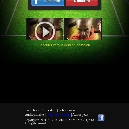
S'inscrire
S'inscrire
Basculer vers la version complète
Conditions d'utilisation |
Politique de
confidentialité
|
Cookies settings
| Autres jeux
Copyright © 2011-2015-
POWERPLAY MANAGER, s.r.o.
-
All rights reserved