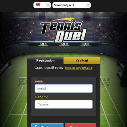
Міжнародны 3
Registration
Увайсці
Стань зоркай тэнісу!
Больш інфармацыі
e-mail:
Пароль: