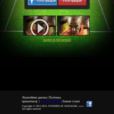
Рэгістрацыя
Рэгістрацыя
Switch to full version
Ліцэнзійная дамова |
Палітыка
прыватнасці
|
Cookies settings
| Іншыя гульні
Copyright © 2011-2015-
POWERPLAY MANAGER, s.r.o.
-
All rights reserved