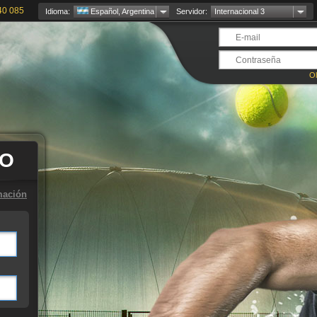
40 085
Idioma:
Español, Argentina
Servidor:
Internacional 3
Ol
TO
mación