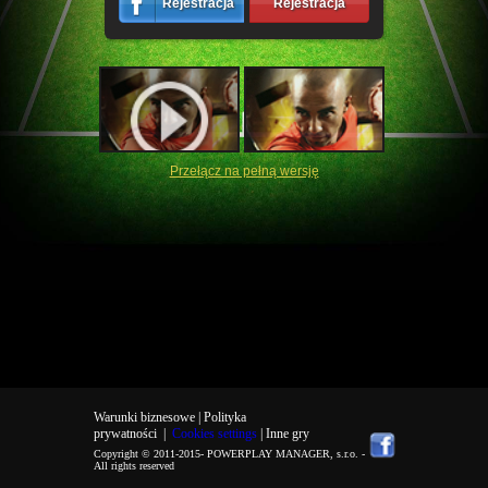
Rejestracja
Rejestracja
Przełącz na pełną wersję
Warunki biznesowe |
Polityka
prywatności
|
Cookies settings
| Inne gry
Copyright © 2011-2015-
POWERPLAY MANAGER, s.r.o.
-
All rights reserved